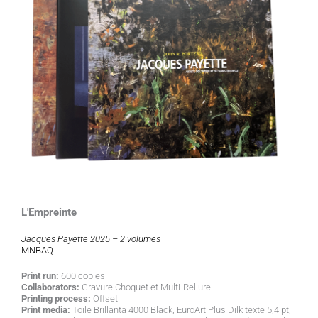
L'Empreinte
Jacques Payette 2025 – 2 volumes
MNBAQ
Print run:
600 copies
Collaborators:
Gravure Choquet et Multi-Reliure
Printing process:
Offset
Print media:
Toile Brillanta 4000 Black, EuroArt Plus Dilk texte 5,4 pt,