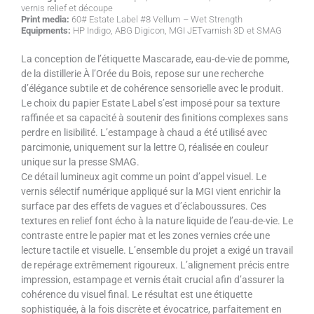
vernis relief et découpe
Print media:
60# Estate Label #8 Vellum – Wet Strength
Equipments:
HP Indigo, ABG Digicon, MGI JETvarnish 3D et SMAG
La conception de l’étiquette Mascarade, eau-de-vie de pomme,
de la distillerie À l’Orée du Bois, repose sur une recherche
d’élégance subtile et de cohérence sensorielle avec le produit.
Le choix du papier Estate Label s’est imposé pour sa texture
raffinée et sa capacité à soutenir des finitions complexes sans
perdre en lisibilité. L’estampage à chaud a été utilisé avec
parcimonie, uniquement sur la lettre O, réalisée en couleur
unique sur la presse SMAG.
Ce détail lumineux agit comme un point d’appel visuel. Le
vernis sélectif numérique appliqué sur la MGI vient enrichir la
surface par des effets de vagues et d’éclaboussures. Ces
textures en relief font écho à la nature liquide de l’eau-de-vie. Le
contraste entre le papier mat et les zones vernies crée une
lecture tactile et visuelle. L’ensemble du projet a exigé un travail
de repérage extrêmement rigoureux. L’alignement précis entre
impression, estampage et vernis était crucial afin d’assurer la
cohérence du visuel final. Le résultat est une étiquette
sophistiquée, à la fois discrète et évocatrice, parfaitement en