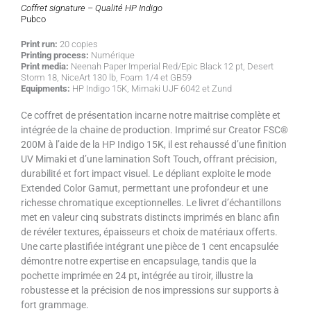
Coffret signature – Qualité HP Indigo
Pubco
Print run:
20 copies
Printing process:
Numérique
Print media:
Neenah Paper Imperial Red/Epic Black 12 pt, Desert
Storm 18, NiceArt 130 lb, Foam 1/4 et GB59
Equipments:
HP Indigo 15K, Mimaki UJF 6042 et Zund
Ce coffret de présentation incarne notre maitrise complète et
intégrée de la chaine de production. Imprimé sur Creator FSC®
200M à l’aide de la HP Indigo 15K, il est rehaussé d’une finition
UV Mimaki et d’une lamination Soft Touch, offrant précision,
durabilité et fort impact visuel. Le dépliant exploite le mode
Extended Color Gamut, permettant une profondeur et une
richesse chromatique exceptionnelles. Le livret d’échantillons
met en valeur cinq substrats distincts imprimés en blanc afin
de révéler textures, épaisseurs et choix de matériaux offerts.
Une carte plastifiée intégrant une pièce de 1 cent encapsulée
démontre notre expertise en encapsulage, tandis que la
pochette imprimée en 24 pt, intégrée au tiroir, illustre la
robustesse et la précision de nos impressions sur supports à
fort grammage.