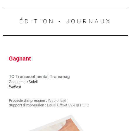
ÉDITION - JOURNAUX
Gagnant
TC Transcontinental Transmag
Gesca – Le Soleil
Paillard
Procédé d'impression :
Web offset
Support d'impression :
Equal Offset 59.4 gr PEFC