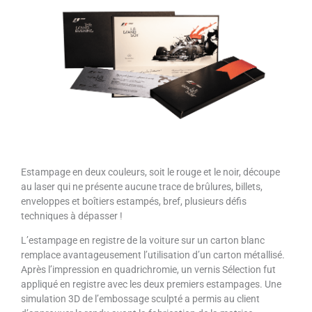
Estampage en deux couleurs, soit le rouge et le noir, découpe
au laser qui ne présente aucune trace de brûlures, billets,
enveloppes et boîtiers estampés, bref, plusieurs défis
techniques à dépasser !
L’estampage en registre de la voiture sur un carton blanc
remplace avantageusement l’utilisation d’un carton métallisé.
Après l’impression en quadrichromie, un vernis Sélection fut
appliqué en registre avec les deux premiers estampages. Une
simulation 3D de l’embossage sculpté a permis au client