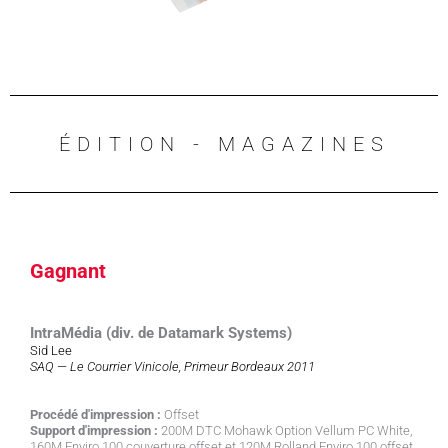
ÉDITION - MAGAZINES
Gagnant
IntraMédia (div. de Datamark Systems)
Sid Lee
SAQ — Le Courrier Vinicole, Primeur Bordeaux 2011
Procédé d'impression :
Offset
Support d'impression :
200M DTC Mohawk Option Vellum PC White,
160M Enviro 100 couverture offset et 120M Rolland Enviro 100 offset