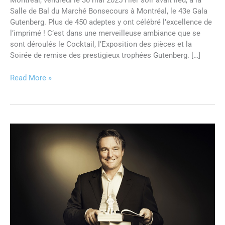
Montréal, vendredi le 30 mai 2025 Hier soir avait lieu, à la
Salle de Bal du Marché Bonsecours à Montréal, le 43e Gala
Gutenberg. Plus de 450 adeptes y ont célébré l’excellence de
l’imprimé ! C’est dans une merveilleuse ambiance que se
sont déroulés le Cocktail, l’Exposition des pièces et la
Soirée de remise des prestigieux trophées Gutenberg. […]
Read More »
Le
Comité
Gutenberg
est
heureux
d’annoncer
la
nomination
de