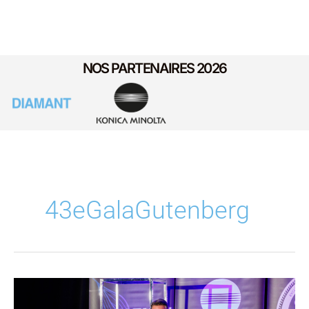
NOS PARTENAIRES 2026
43eGalaGutenberg
Le
Gutenberg