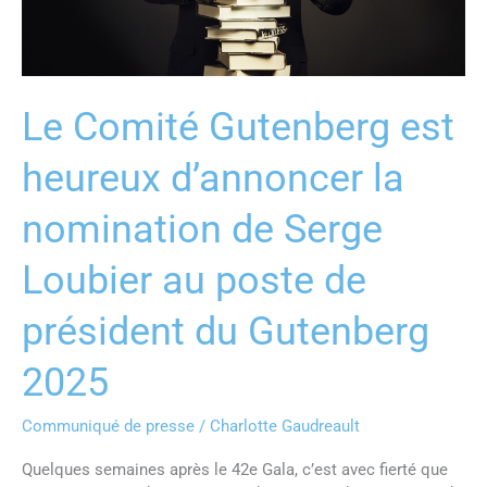
Serge
Loubier
au
poste
de
Le Comité Gutenberg est
président
du
heureux d’annoncer la
Gutenberg
2025
nomination de Serge
Loubier au poste de
président du Gutenberg
2025
Communiqué de presse
/
Charlotte Gaudreault
Quelques semaines après le 42e Gala, c’est avec fierté que